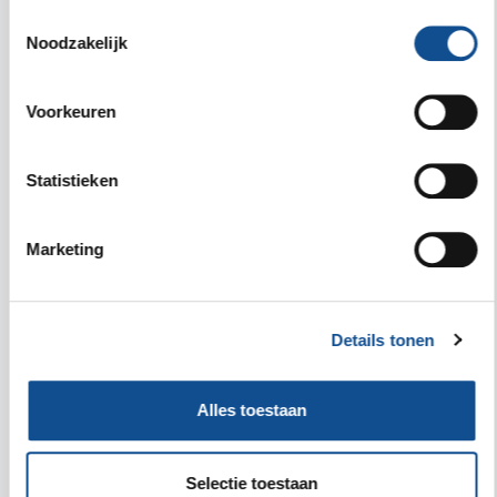
Vorige
Deze week
Volgende
Toestemmingsselectie
Noodzakelijk
do
vr
za
zo
ma
di
wo
06
07
08
09
10
11
12
Voorkeuren
Statistieken
Sleep om meer dagen te zien
Marketing
6
Donderdag
Geen resultaten
Details tonen
Alles toestaan
Selectie toestaan