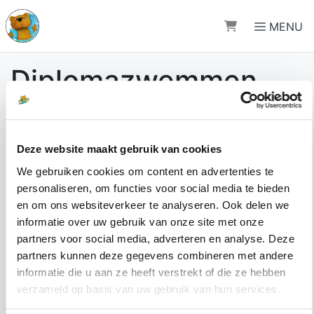
Direct naar de inhoud van de pagina
MENU
Diplomazwemmen
Wanneer kan ik voor
Deze website maakt gebruik van cookies
We gebruiken cookies om content en advertenties te
diplomazwemmen
personaliseren, om functies voor social media te bieden
en om ons websiteverkeer te analyseren. Ook delen we
terecht?
informatie over uw gebruik van onze site met onze
partners voor social media, adverteren en analyse. Deze
Rooster van:
Golfbad Oss
partners kunnen deze gegevens combineren met andere
informatie die u aan ze heeft verstrekt of die ze hebben
6 augustus - 12 augustus
verzameld op basis van uw gebruik van hun services.