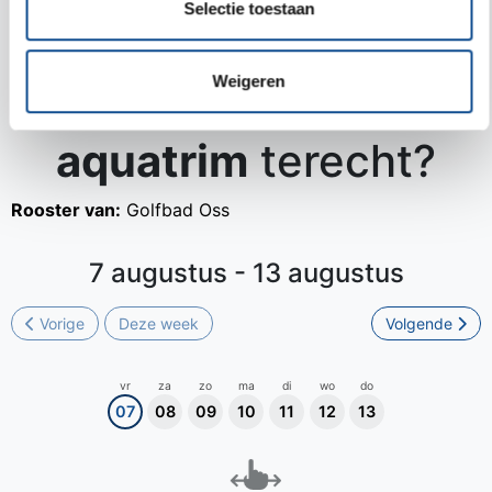
Selectie toestaan
Weigeren
Wanneer kan ik voor
aquatrim
terecht?
Rooster van:
Golfbad Oss
7 augustus - 13 augustus
Vorige
Deze week
Volgende
vr
za
zo
ma
di
wo
do
07
08
09
10
11
12
13